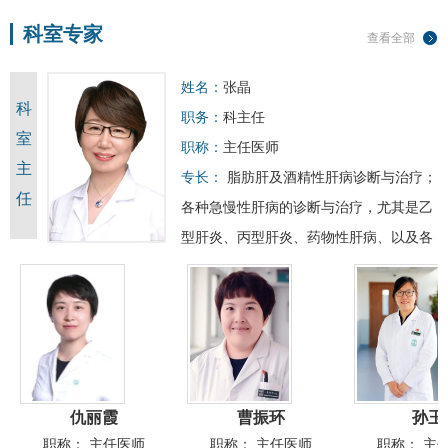
科室专家
查看全部
姓名：
张晶
科
职务：
科主任
室
职称：
主任医师
主
专长：
脂肪肝
及
酒精性肝病
诊断与治疗；
任
各种急慢性肝病的诊断与治疗，尤其是乙
型肝炎、丙型肝炎、药物性肝病、以及各
种病因
肝硬化
和
肝癌
的诊治
出诊：
星期二 上午
星期四 下午
星期
五 上午
仇丽霞
曹振环
孙玉
职称：
主任医师
职称：
主任医师
职称：
主