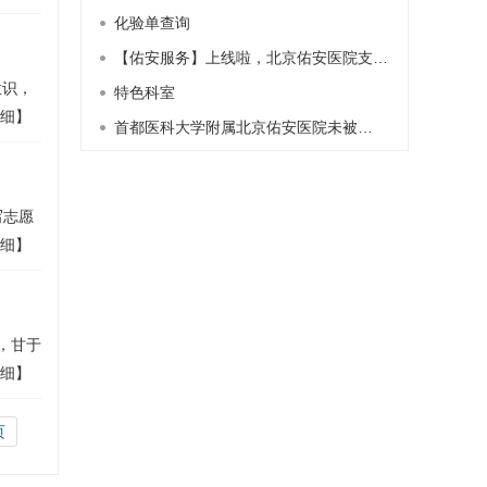
化验单查询
【佑安服务】上线啦，北京佑安医院支…
意识，
特色科室
细】
首都医科大学附属北京佑安医院未被…
写志愿
细】
，甘于
细】
页