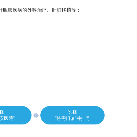
肝胆胰疾病的外科治疗、肝脏移植等；
择
选择
安医院"
"特需门诊"并挂号