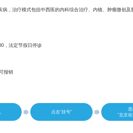
脏疾病，治疗模式包括中西医的内科综合治疗、内镜、肿瘤微创及
6:00，法定节假日停诊
可报销
选
点击"挂号"
"
"北京佑