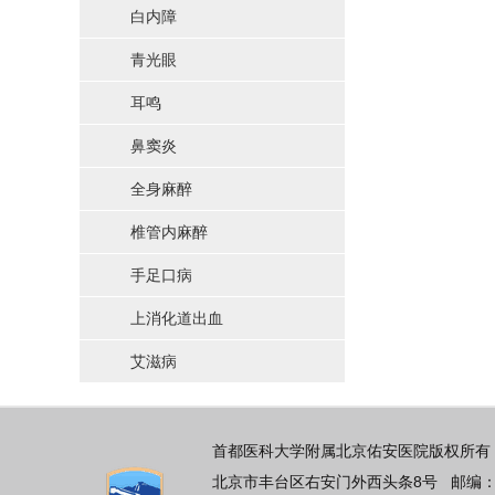
白内障
青光眼
耳鸣
鼻窦炎
全身麻醉
椎管内麻醉
手足口病
上消化道出血
艾滋病
首都医科大学附属北京佑安医院版权所有 
北京市丰台区右安门外西头条8号 邮编：100069