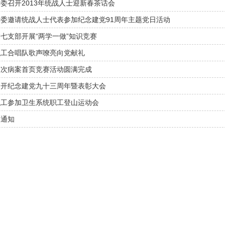
委召开2013年统战人士迎新春茶话会
委邀请统战人士代表参加纪念建党91周年主题党日活动
七支部开展“两学一做”知识竞赛
职工合唱队歌声嘹亮向党献礼
首次病案首页竞赛活动圆满完成
召开纪念建党九十三周年暨表彰大会
职工参加卫生系统职工登山运动会
的通知