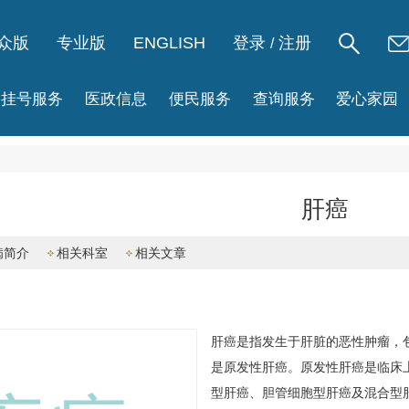
众版
专业版
ENGLISH
登录
注册
/
挂号服务
医政信息
便民服务
查询服务
爱心家园
肝癌
病简介
相关科室
相关文章
肝癌
是指发生于肝脏的恶性肿瘤，
是原发性肝癌。原发性肝癌是临床
型肝癌、胆管细胞型肝癌及混合型