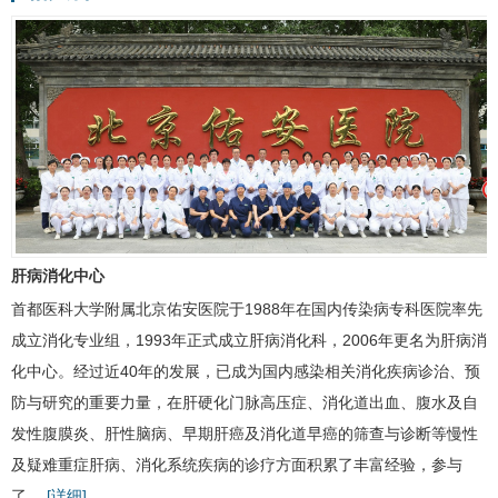
肝病消化中心
首都医科大学附属北京佑安医院于1988年在国内传染病专科医院率先
成立消化专业组，1993年正式成立肝病消化科，2006年更名为
肝病消
化中心
。经过近40年的发展，已成为国内感染相关消化疾病诊治、预
防与研究的重要力量，在
肝硬化
门脉高压症、
消化道出血
、腹水及自
发性腹膜炎、肝性脑病、早期
肝癌
及消化道早癌的筛查与诊断等慢性
及疑难重症肝病、消化系统疾病的诊疗方面积累了丰富经验，参与
了…
[详细]