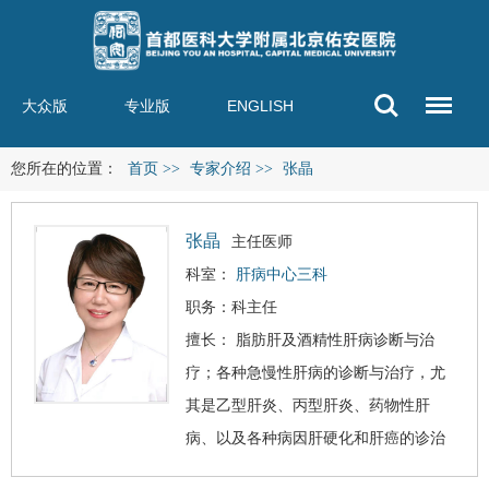
大众版
专业版
ENGLISH
您所在的位置：
首页
>>
专家介绍
>>
张晶
张晶
主任医师
科室：
肝病中心三科
职务：科主任
擅长：
脂肪肝
及
酒精性肝病
诊断与治
疗；各种急慢性肝病的诊断与治疗，尤
其是乙型肝炎、丙型肝炎、药物性肝
病、以及各种病因
肝硬化
和
肝癌
的诊治