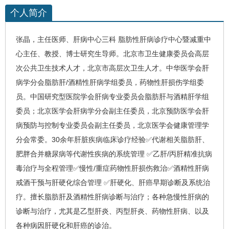
个人简介
张晶
，
主任医师、
肝病中心三科
脂肪性肝病诊疗中心暨减重中
心主任、
教授、博士研究生导师。北京市卫生健康委员会高层
次公共卫生技术人才，北京市高层次卫生人才。中华医学会肝
病学分会
脂肪肝
/
酒精性肝病
学组委员，
药物性肝损伤
学组委
员。中国研究型医院学会肝病专业委员会脂肪肝与酒精肝学组
委员；北京医学会肝病学分会副主任委员，北京预防医学会肝
病预防与控制专业委员会副主任委员，北京医学会健康管理学
分会常委。30余年肝脏疾病临床诊疗经验✅代谢相关脂肪肝、
肥胖合并糖尿病等代谢性疾病的系统管理 ✅乙肝/丙肝精准抗病
毒治疗与全程管理✅慢性/重症药物性肝损伤救治✅酒精性肝病
戒酒干预与
肝硬化
综合管理 ✅肝硬化、
肝癌
早期诊断及系统治
疗。
擅长脂肪肝及酒精性肝病诊断与治疗；各种急慢性肝病的
诊断与治疗，尤其是乙型肝炎、丙型肝炎、药物性肝病、以及
各种病因肝硬化和肝癌的诊治。