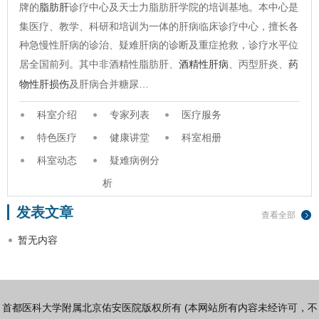
牌的
脂肪肝
诊疗中心及天士力脂肪肝学院的培训基地。本中心是
集医疗、教学、科研和培训为一体的肝病临床诊疗中心，擅长各
种急慢性肝病的诊治、疑难肝病的诊断及重症抢救，诊疗水平位
居全国前列。其中非酒精性脂肪肝、
酒精性肝病
、丙型肝炎、
药
物性肝损伤
及肝病合并糖尿…
科室介绍
专家列表
医疗服务
特色医疗
健康讲堂
科室相册
科室动态
疑难病例分
析
发表文章
查看全部
暂无内容
首都医科大学附属北京佑安医院版权所有 (本网站所有内容未经许可，不