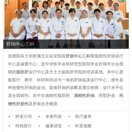
肝病中心三科
首都医科大学附属北京佑安医院
肝病中心三科
暨脂肪性肝病诊疗
中心及减重中心，是中华医学会和研究型医院学会肝病学分会授
牌的
脂肪肝
诊疗中心及天士力脂肪肝学院的培训基地。本中心是
集医疗、教学、科研和培训为一体的肝病临床诊疗中心，擅长各
种急慢性肝病的诊治、疑难肝病的诊断及重症抢救，诊疗水平位
居全国前列。其中非酒精性脂肪肝、
酒精性肝病
、丙型肝炎、
药
物性肝损伤
及肝病合并糖尿…
科室介绍
专家列表
医疗服务
特色医疗
健康讲堂
科室相册