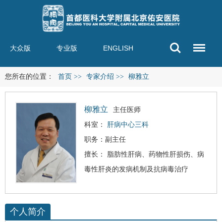
大众版
专业版
ENGLISH
您所在的位置：
首页
>>
专家介绍
>>
柳雅立
柳雅立
主任医师
科室：
肝病中心三科
职务：副主任
擅长： 脂肪性肝病、
药物性肝损伤
、
病
毒性肝炎
的发病机制及抗病毒治疗
个人简介