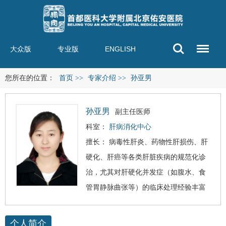
大众版
专业版
ENGLISH
您所在的位置：
首页
>>
专家介绍
>>
孙亚男
孙亚男
副主任医师
科室：
肝病消化中心
擅长：
病毒性肝炎
、
药物性肝损伤
、
肝
硬化
、
肝癌
等各类肝脏疾病的规范化诊
治，尤其对肝硬化并发症（如腹水、食
管胃静脉曲张等）的临床处理经验丰富
个人简介