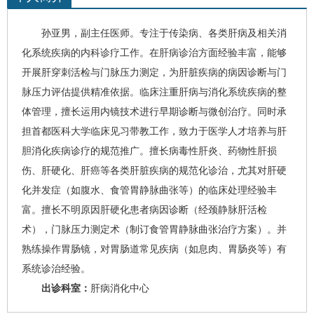
孙亚男
，
副主任医师。专注于传染病、各类肝病及相关消
化系统疾病的内科诊疗工作。在肝病诊治方面经验丰富，能够
开展肝穿刺活检与门脉压力测定，为肝脏疾病的病因诊断与门
脉压力评估提供精准依据。临床注重肝病与消化系统疾病的整
体管理，擅长运用内镜技术进行早期诊断与微创治疗。同时承
担首都医科大学临床见习带教工作，致力于医学人才培养与肝
胆消化疾病诊疗的规范推广。
擅长
病毒性肝炎
、
药物性肝损
伤
、
肝硬化
、
肝癌
等各类肝脏疾病的规范化诊治，尤其对肝硬
化并发症（如腹水、食管胃静脉曲张等）的临床处理经验丰
富。擅长不明原因肝硬化患者病因诊断（经颈静脉肝活检
术），门脉压力测定术（制订食管胃静脉曲张治疗方案）。并
熟练操作胃肠镜，对胃肠道常见疾病（如息肉、胃肠炎等）有
系统诊治经验。
出诊科室：
肝病消化中心