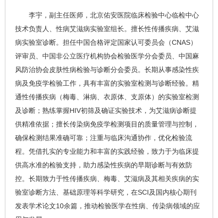
李宇
，副主任医师，北京佑安医院
临床检验中心
临检中心
技术负责人、
性病
艾滋病实验室
组长。擅长性传播疾病、
艾滋
病
实验室诊断。担任中国合格评定国家认可委员会（CNAS）
评审员、中国非公立医疗机构协会检验医学分会委员、中国麻
风防治协会皮肤性病检验与诊断分会委员。长期从事感染性疾
病及免疫学检验工作，具有丰富的实验室检测与诊断经验。精
通性传播疾病（
梅毒
、淋病、衣原体、支原体）的实验室检测
及诊断；熟练掌握HIV初筛及确证实验技术，为艾滋病诊断提
供精准依据；擅长传染病免疫学检测项目的质量管理与控制，
确保检测结果准确可靠；注重与临床沟通协作，优化检验流
程。凭借扎实的专业能力和丰富的实践经验，致力于为临床提
供高水准的检验支持，助力感染性疾病的早期诊断与有效防
控。长期致力于性传播疾病、梅毒、艾滋病及其相关疾病的实
验室诊断方法、基础原理等科学研究，在SCI及国内核心期刊
发表学术论文10余篇，推动检验医学在性病、传染病领域的应