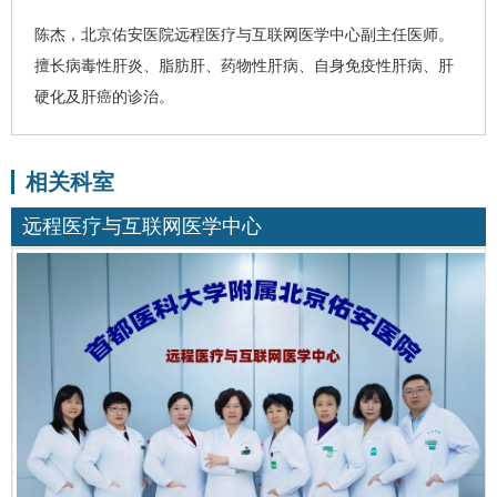
陈杰
，北京佑安医院
远程医疗与互联网医学中心
副主任医师。
擅长
病毒性肝炎
、
脂肪肝
、药物性肝病、自身免疫性肝病、
肝
硬化
及
肝癌
的诊治。
相关科室
远程医疗与互联网医学中心