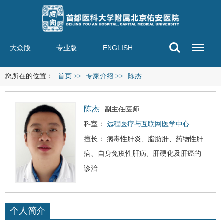
大众版
专业版
ENGLISH
您所在的位置：
首页
>>
专家介绍
>>
陈杰
陈杰
副主任医师
科室：
远程医疗与互联网医学中心
擅长：
病毒性肝炎
、
脂肪肝
、药物性肝
病、自身免疫性肝病、
肝硬化
及
肝癌
的
诊治
个人简介