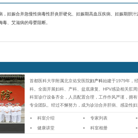
病，妊娠合并急慢性
病毒性肝炎
肝硬化
、妊娠期高血压疾病、妊娠期胆汁
梅毒
、
艾滋病
的母婴阻断。
首都医科大学附属北京佑安医院
妇产科
始建于1979年
科。全面开展妇科、产科、盆底康复、HPV感染相关肛
科室诊疗设备齐全，人员配置合理，工作作风严谨，拥有
专业团队。经过不懈努力，成为诊治合并肝病、感染性妇
科室介绍
专家列表
健康讲堂
科室相册