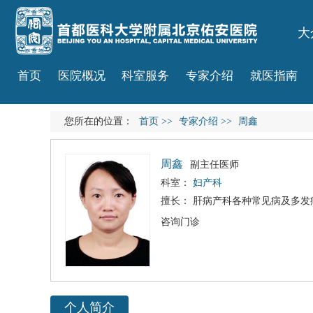
大
首页
医院概况
科室服务
专家介绍
就医指南
您所在的位置：
首页
>>
专家介绍
>>
周鑫
周鑫
副主任医师
科室：
妇产科
擅长： 肝病产科各种常见病及多
咨询门诊
个人简介