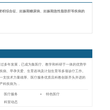
淤积综合征、妊娠期糖尿病、妊娠期急性
脂肪肝
等疾病的
，经过多年发展，已成为集医疗、教学和科研于一体的优势学
周疾病、早孕关爱、生育咨询及计划生育等多项诊疗工作。
一支技术力量雄厚、医疗服务优质且科教创新齐头并进的
产科疾病为…
医疗服务
特色医疗
科室动态