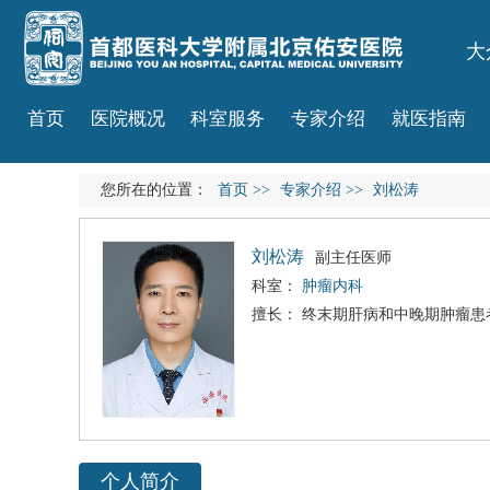
大
首页
医院概况
科室服务
专家介绍
就医指南
您所在的位置：
首页
>>
专家介绍
>>
刘松涛
刘松涛
副主任医师
科室：
肿瘤内科
擅长： 终末期肝病和中晚期肿瘤患
个人简介