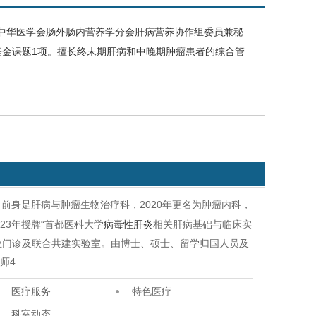
中华医学会肠外肠内营养学分会肝病营养协作组委员兼秘
基金课题1项。擅长终末期肝病和中晚期肿瘤患者的综合管
科，前身是肝病与肿瘤生物治疗科，2020年更名为肿瘤内科，
23年授牌“首都医科大学
病毒性肝炎
相关肝病基础与临床实
业门诊及联合共建实验室。由博士、硕士、留学归国人员及
师4…
医疗服务
特色医疗
科室动态