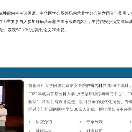
院
肿瘤内科
主诊医师。中华医学会肠外肠内营养学分会第六届青年委员，
作为主要参与人参加肝病营养相关国家级课题2项，主持佑安肝病
艾滋病
。发表SCI和核心期刊论文20余篇。
首都医科大学附属北京佑安医院
肿瘤内科
自2008年建
2022年成为首都医科大学“
肝癌
临床诊疗与研究中心”，20
验室”。科室拥有设备先进、功能齐全的现代化病房、专
经过专门培训的医护团队30余人组成，医疗团队有主任医
科室介绍
专家列表
健康讲堂
科室相册