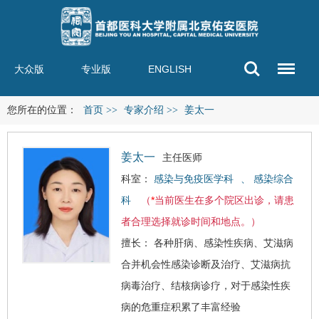
大众版
专业版
ENGLISH
您所在的位置：
首页
>>
专家介绍
>>
姜太一
姜太一
主任医师
科室：
感染与免疫医学科
、
感染综合
科
（
*
当前医生在多个院区出诊，请患
者合理选择就诊时间和地点。）
擅长： 各种肝病、感染性疾病、
艾滋病
合并机会性感染诊断及治疗、艾滋病抗
病毒治疗、结核病诊疗，对于感染性疾
病的危重症积累了丰富经验