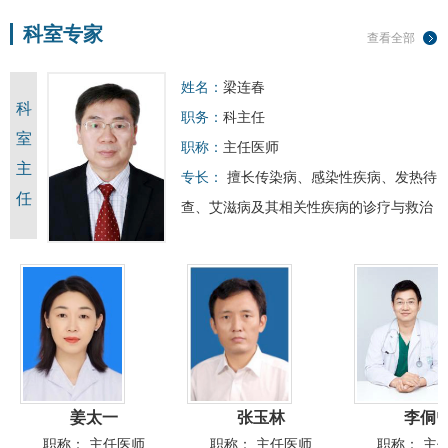
科室专家
查看全部
姓名：
梁连春
科
职务：
科主任
室
职称：
主任医师
主
专长：
擅长传染病、感染性疾病、发热待
任
查、
艾滋病
及其相关性疾病的诊疗与救治
姜太一
张玉林
李侗
职称：
主任医师
职称：
主任医师
职称：
主