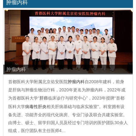
肿瘤内科
肿瘤内科
首都医科大学附属北京佑安医院
肿瘤内科
自2008年建科，前身
是肝病与肿瘤生物治疗科，2020年更名为肿瘤内科，2022年成
为首都医科大学“
肝癌
临床诊疗与研究中心”，2023年授牌“首都
医科大学
病毒性肝炎
相关肝病基础与临床实验室”。科室拥有设
备先进、功能齐全的现代化病房、专业门诊及联合共建实验室。
由博士、硕士、留学归国人员及经过专门培训的医护团队30余人
组成，医疗团队有主任医师4…