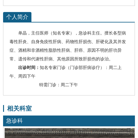
个人简介
单晶
，
主任医师（知名
专家
），急诊
科
主任。擅长
各型
病
毒性肝炎
、自身免疫性肝病、
药物性肝损伤
、
肝硬化
及其并发
症、酒精和非酒精性脂肪性肝病、
肝癌
、
原因不明的肝功异
常、遗传和代谢性肝病、其他原因所致肝损伤的诊治。
出
诊时间
：
知名
专家门诊（
门诊部
肝病诊疗
）：
周二
上
午、周
四
下午
特需门诊：
周二下午
相关科室
急诊科