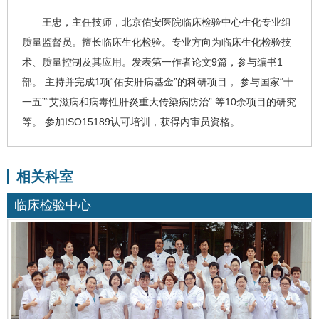
王忠
，主任技师，北京佑安医院
临床检验中心
生化专业组
质量监督员。擅长临床生化检验。专业方向为临床生化检验技
术、质量控制及其应用。发表第一作者论文9篇，参与编书1
部。 主持并完成1项“佑安肝病基金”的科研项目， 参与国家“十
一五”“
艾滋病
和
病毒性肝炎
重大传染病防治” 等10余项目的研究
等。 参加ISO15189认可培训，获得内审员资格。
相关科室
临床检验中心