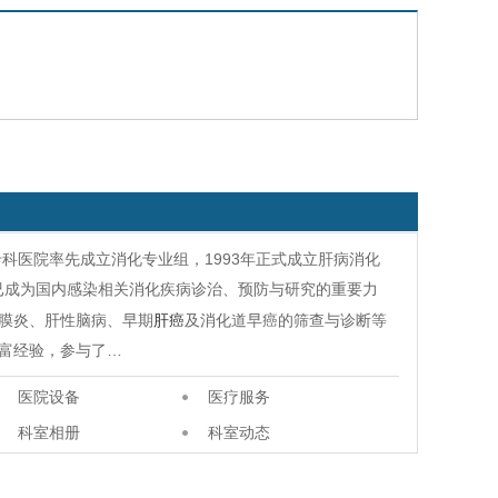
专科医院率先成立消化专业组，1993年正式成立肝病消化
已成为国内感染相关消化疾病诊治、预防与研究的重要力
膜炎、肝性脑病、早期
肝癌
及消化道早癌的筛查与诊断等
富经验，参与了…
医院设备
医疗服务
科室相册
科室动态