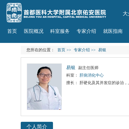
大
首页
医院概况
科室服务
专家介绍
就医指南
您所在的位置：
首页
>>
专家介绍
>>
易银
易银
副主任医师
科室：
肝病消化中心
擅长：
肝硬化
及其并发症的诊治，
个人简介