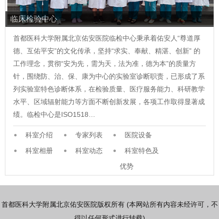
临床检验中心
首都医科大学附属北京佑安医院临检中心秉承着佑安人“尊道厚
德、互佑平安”的文化传承，坚持“求实、奉献、精湛、创新” 的
工作理念，贯彻“安为先，需为天，法为准，德为本”的质量方
针，围绕防、治、保、康为中心的实验室诊断职责，已形成了系
列实验室特色诊断体系，在检验质量、医疗服务能力、科研教学
水平、区域辐射能力等方面不断创新发展，各项工作取得显著成
绩。临检中心是ISO1518…
科室介绍
专家列表
医院设备
科室相册
科室动态
科室特色及
优势
首都医科大学附属北京佑安医院版权所有 (本网站所有内容未经许可，不
得以任何形式进行转载)