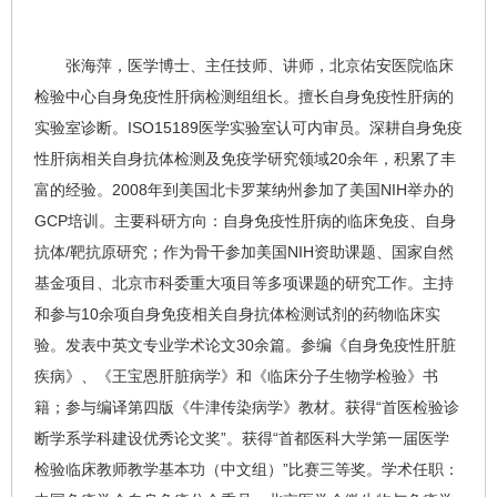
张海萍
，医学博士、主任技师、讲师，北京佑安医院
临床
检验中心
自身免疫性肝病检测组组长。擅长自身免疫性肝病的
实验室诊断。ISO15189医学实验室认可内审员。深耕自身免疫
性肝病相关自身抗体检测及免疫学研究领域20余年，积累了丰
富的经验。2008年到美国北卡罗莱纳州参加了美国NIH举办的
GCP培训。主要科研方向：自身免疫性肝病的临床免疫、自身
抗体/靶抗原研究；作为骨干参加美国NIH资助课题、国家自然
基金项目、北京市科委重大项目等多项课题的研究工作。主持
和参与10余项自身免疫相关自身抗体检测试剂的药物临床实
验。发表中英文专业学术论文30余篇。参编《自身免疫性肝脏
疾病》、《王宝恩肝脏病学》和《临床分子生物学检验》书
籍；参与编译第四版《牛津传染病学》教材。获得“首医检验诊
断学系学科建设优秀论文奖”。获得“首都医科大学第一届医学
检验临床教师教学基本功（中文组）”比赛三等奖。学术任职：