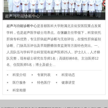
超声与功能诊断中心
超声与功能诊断中心
是首都医科大学附属北京佑安医院重点发展
学科，也是超声医学硕士培养点。在
张嫄
主任带领下，科室依托
肝病专科优势，专注肝病超声诊断与无创评估，在慢性肝病鉴别
诊断、门脉高压评估及早期
肝癌
筛查监测等方面特色突出。一、
人员队伍与学科平台科室现有超声医师25人、护士2人，人才梯
队完整，现有硕士研究生导师1名；高级职称8名、主治医师12
名、住院医师5名；博士及硕士…
科室介绍
专家列表
科室动态
医疗服务
特色医疗
健康讲堂
科室相册