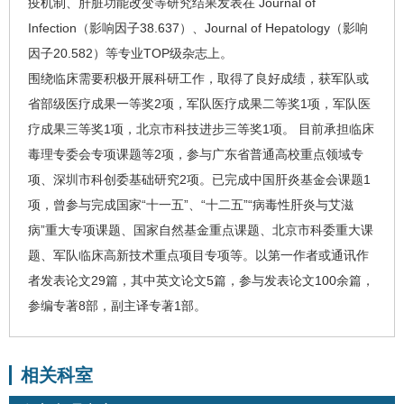
疫机制、肝脏功能改变等研究结果发表在 Journal of
Infection（影响因子38.637）、Journal of Hepatology（影响
因子20.582）等专业TOP级杂志上。
围绕临床需要积极开展科研工作，取得了良好成绩，获军队或
省部级医疗成果一等奖2项，军队医疗成果二等奖1项，军队医
疗成果三等奖1项，北京市科技进步三等奖1项。 目前承担临床
毒理专委会专项课题等2项，参与广东省普通高校重点领域专
项、深圳市科创委基础研究2项。已完成中国肝炎基金会课题1
项，曾参与完成国家“十一五”、“十二五”“病毒性肝炎与
艾滋
病
”重大专项课题、国家自然基金重点课题、北京市科委重大课
题、军队临床高新技术重点项目专项等。以第一作者或通讯作
者发表论文29篇，其中英文论文5篇，参与发表论文100余篇，
参编专著8部，副主译专著1部。
相关科室