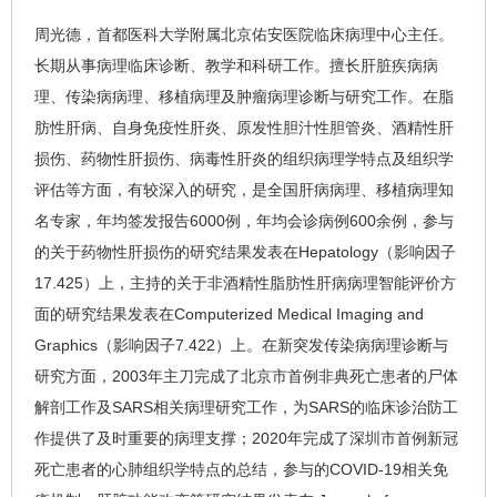
周光德
，首都医科大学附属北京佑安医院
临床病理中心
主任。
长期从事病理临床诊断、教学和科研工作。擅长肝脏疾病病
理、传染病病理、移植病理及肿瘤病理诊断与研究工作。在脂
肪性肝病、
自身免疫性肝炎
、原发性胆汁性胆管炎、酒精性肝
损伤、
药物性肝损伤
、
病毒性肝炎
的组织病理学特点及组织学
评估等方面，有较深入的研究，是全国肝病病理、移植病理知
名专家，年均签发报告6000例，年均会诊病例600余例，参与
的关于药物性肝损伤的研究结果发表在Hepatology（影响因子
17.425）上，主持的关于非酒精性脂肪性肝病病理智能评价方
面的研究结果发表在Computerized Medical Imaging and
Graphics（影响因子7.422）上。在新突发传染病病理诊断与
研究方面，2003年主刀完成了北京市首例非典死亡患者的尸体
解剖工作及SARS相关病理研究工作，为SARS的临床诊治防工
作提供了及时重要的病理支撑；2020年完成了深圳市首例新冠
死亡患者的心肺组织学特点的总结，参与的COVID-19相关免