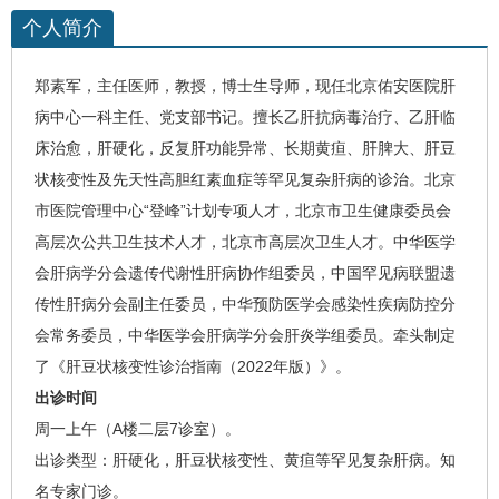
个人简介
郑素军
，主任医师，教授，博士生导师，现任北京佑安医院
肝
病中心一科
主任、党支部书记。擅长乙肝抗病毒治疗、乙肝临
床治愈，
肝硬化
，反复肝功能异常、长期黄疸、肝脾大、肝豆
状核变性及先天性高胆红素血症等罕见复杂肝病的诊治。北京
市医院管理中心“登峰”计划专项人才，北京市卫生健康委员会
高层次公共卫生技术人才，北京市高层次卫生人才。中华医学
会肝病学分会遗传代谢性肝病协作组委员，中国罕见病联盟
遗
传性肝病
分会副主任委员，中华预防医学会感染性疾病防控分
会常务委员，中华医学会肝病学分会肝炎学组委员。牵头制定
了《肝豆状核变性诊治指南（2022年版）》。
出诊时间
周一上午（A楼二层7诊室）。
出诊类型：肝硬化，肝豆状核变性、黄疸等罕见复杂肝病。知
名专家门诊。