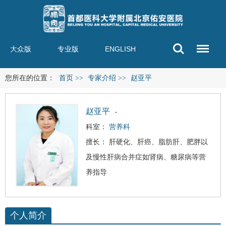
大众版
专业版
ENGLISH
您所在的位置：
首页
>>
专家介绍
>>
赵亚平
赵亚平
-
科室：
营养科
擅长：
肝硬化
、
肝癌
、
脂肪肝
、肥胖以
及慢性肝病合并症如肾病、糖尿病等营
养指导
个人简介