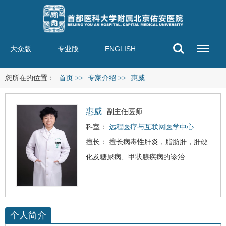
大众版
专业版
ENGLISH
您所在的位置：
首页
>>
专家介绍
>>
惠威
惠威
副主任医师
科室：
远程医疗与互联网医学中心
擅长： 擅长
病毒性肝炎
，
脂肪肝
，
肝硬
化
及糖尿病、甲状腺疾病的诊治
个人简介