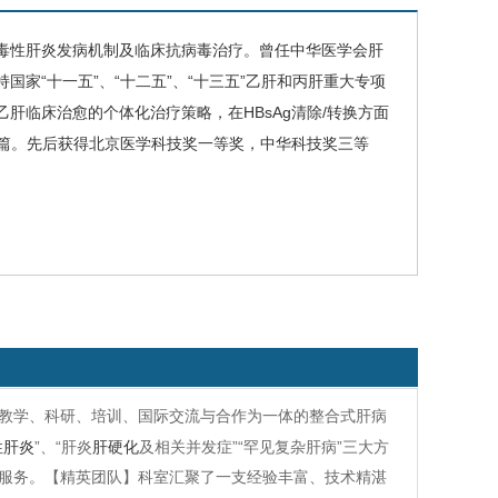
毒性肝炎
发病机制及临床抗病毒治疗。
曾任中华医学会肝
持国家
“十一五”、“十二五”、“十三五”乙肝和丙肝重大专项
乙肝临床治愈的个体化治疗策略，在
HBsAg
清除
/
转换方面
篇。先后获得北京医学科技奖一等奖，中华科技奖三等
教学、科研、培训、国际交流与合作为一体的整合式肝病
性肝炎
”、“肝炎
肝硬化
及相关并发症”“罕见复杂肝病”三大方
服务。【精英团队】科室汇聚了一支经验丰富、技术精湛