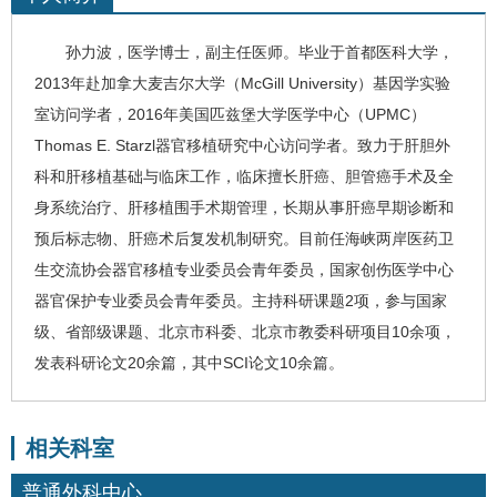
孙力波
，医学博士，副主任医师。
毕业于首都医科大学，
2013
年赴加拿大麦吉尔大学（
McGill University
）基因学实验
室访问学者，
2016
年美国匹兹堡大学医学中心（
UPMC
）
Thomas E. Starzl
器官移植研究中心访问学者。
致力于肝胆外
科和肝移植基础与临床工作，临床擅长
肝癌
、胆管癌手术及全
身系统治疗、肝移植围手术期管理，长期从事肝癌早期诊断和
预后标志物、肝癌术后复发机制研究。
目前任海峡两岸医药卫
生交流协会器官移植专业委员会青年委员，国家创伤医学中心
器官保护专业委员会青年委员。
主持科研课题2项，参与国家
级、省部级课题、北京市科委、北京市教委科研项目10余项，
发表科研论文20余篇，其中SCI论文10余篇。
相关科室
普通外科中心