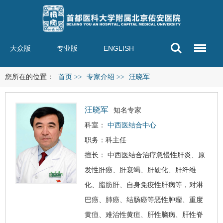
大众版
专业版
ENGLISH
您所在的位置：
首页
>>
专家介绍
>>
汪晓军
汪晓军
知名专家
科室：
中西医结合中心
职务：科主任
擅长： 中西医结合治疗急慢性肝炎、原
发性
肝癌
、
肝衰竭
、
肝硬化
、肝纤维
化、
脂肪肝
、自身免疫性肝病等，对淋
巴癌、肺癌、结肠癌等恶性肿瘤、重度
黄疸、难治性黄疸、肝性脑病、肝性脊