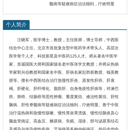
髓病等疑难病症治法独到，疗效明显
个人简介
汪晓军
，医学博士，教授，主任医师，博士导师，
中西医
结合中心
主任。北京市首批复合型中医药学术带头人、高层次
医学骨干人才、科技新星及中医药125人才。师从著名中医学
家、首届国医大师和国家级名老中医张学文教授；并师从热病
学家郭兴伯教授和国家名中医、肝病名家彭胜权教授、钱英教
授等。擅长中西医结合治疗急慢性肝炎、原发性
肝癌
、
肝衰
竭
、
肝硬化
、肝纤维化、
脂肪肝
、自身免疫性肝病等，对淋巴
癌、肺癌、结肠癌等恶性肿瘤、重度黄疸、难治性黄疸、肝性
脑病、肝性脊髓病等疑难病症治法独到，疗效明显。善于中医
治疗温热病和急慢性咳嗽、慢性胃炎胃溃疡、慢性结肠炎及心
脑血管病证、高血压、糖尿病、失眠、湿疹、胆与泌尿系结石
及感染与传染病性疾病、
艾滋病
等多种内科病证。担任中华中