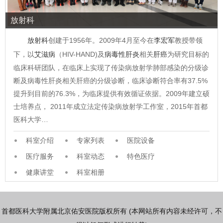
放射科
放射科
创建于1956年。2009年4月至今在
李宏军
教授带领
下，以
艾滋病
（HIV-HAND)及
病毒性肝炎
相关
肝癌
为研究目标的
临床科研团队，在临床上实现了传染病放射学肺部感染的分级诊
断及病毒性肝炎相关肝癌的分级诊断，临床诊断符合率有37.5%
提升到目前的76.3%，为临床提供有效循证依据。2009年建立硕
士培养点， 2011年成立法定传染病放射学工作室，2015年首都
医科大学…
科室介绍
专家列表
医院设备
医疗服务
科室动态
特色医疗
健康讲堂
科室相册
首都医科大学附属北京佑安医院版权所有 (本网站所有内容未经许可，不