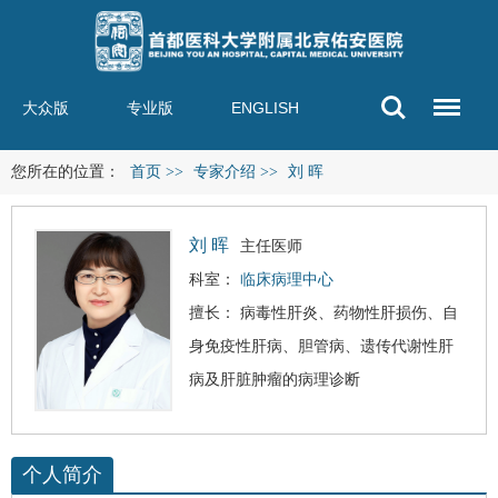
大众版
专业版
ENGLISH
您所在的位置：
首页
>>
专家介绍
>>
刘 晖
刘 晖
主任医师
科室：
临床病理中心
擅长：
病毒性肝炎
、
药物性肝损伤
、自
身免疫性肝病、胆管病、遗传代谢性肝
病及肝脏肿瘤的病理诊断
个人简介