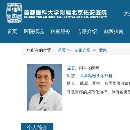
大
首页
医院概况
科室服务
专家介绍
就医指南
您所在的位置：
首页
>>
专家介绍
>>
孟凯
孟凯
副主任医师
科室：
耳鼻咽喉头颈外科
擅长： 眩晕、
耳鸣
、各类型耳聋诊
呼吸暂停的规范化治疗。伴有各类
个人简介