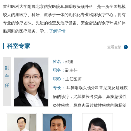
首都医科大学附属北京佑安医院耳鼻咽喉头颈外科，是一所全国规模
较大的集医疗、科研、教学于一体的现代化专业临床诊疗中心，拥有
专业的诊疗团队、先进的检查及治疗设备、安全舒适的诊疗环境和体
贴周到的医疗服务。学…
了解详情
科室专家
查看全部
姓名：
邵姗
副
职务：
副主任
主
职称：
主任医师
任
专长：
耳鼻咽喉头颈外科常见病及疑难疾
病的诊疗，尤其擅长各类鼻、鼻窦急慢性
炎性疾病、鼻息肉及过敏性疾病的阶梯治
疗及慢病管理，鼻中隔偏曲、鼻甲肥大、
腺样体/扁桃体肥大微创…