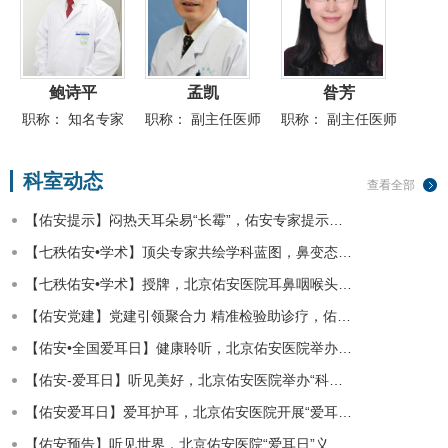
鲍诗平
孟凯
昝芳
职称：
知名专家
职称：
副主任医师
职称：
副主任医师
科室动态
查看全部
【佑安提示】闷热天耳朵易“长霉”，佑安专家提示…
【七秩佑安•学术】顶尖专家共绘学科蓝图，鼻变态…
【七秩佑安•学术】授牌，北京佑安医院耳鼻咽喉头…
【佑安党建】党建引领聚合力 精准检验助诊疗，佑…
【佑安•全国爱耳日】健康聆听，北京佑安医院举办…
【佑安-爱耳日】听见美好，北京佑安医院举办“科…
【佑安爱耳日】爱耳护耳，北京佑安医院开展“爱耳…
【佑安预告】听见世界，北京佑安医院“爱耳日”义…