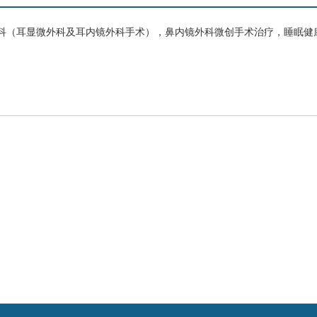
科（耳显微外科及耳内镜外科手术），鼻内镜外科微创手术治疗，睡眠健