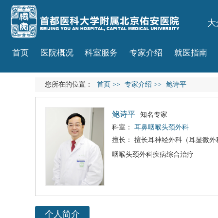
大
首页
医院概况
科室服务
专家介绍
就医指南
您所在的位置：
首页
>>
专家介绍
>>
鲍诗平
鲍诗平
知名专家
科室：
耳鼻咽喉头颈外科
擅长： 擅长耳神经外科（耳显微
咽喉头颈外科疾病综合治疗
个人简介