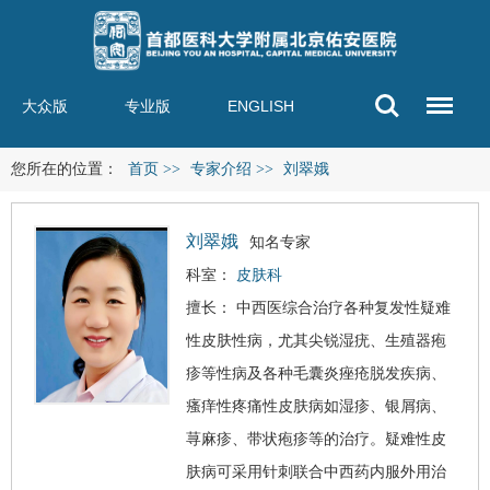
大众版
专业版
ENGLISH
您所在的位置：
首页
>>
专家介绍
>>
刘翠娥
刘翠娥
知名专家
科室：
皮肤科
擅长： 中西医综合治疗各种复发性疑难
性皮肤
性病
，尤其尖锐湿疣、生殖器疱
疹等性病及各种毛囊炎痤疮脱发疾病、
瘙痒性疼痛性皮肤病如湿疹、银屑病、
荨麻疹、带状疱疹等的治疗。疑难性皮
肤病可采用针刺联合中西药内服外用治