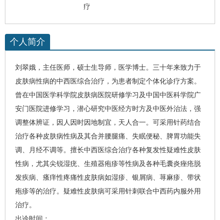
疗
个人简介
刘翠娥
，主任医师，硕士生导师，医学博士。三十年来致力于
皮肤病
性病
的中西医综合治疗，为患者制定个体化诊疗方案。
曾在中国医学科学院皮肤病医院研修学习及中国中医科学院广
安门医院进修学习，潜心研究中医经方时方及中医外治法，强
调整体辨证，因人因时因地制宜，天人合一。可采用针药结合
治疗各种皮肤病性病及其合并腰腿痛、失眠便秘、脾胃功能失
调、月经不调等。擅长中西医综合治疗各种复发性疑难性皮肤
性病，尤其尖锐湿疣、生殖器疱疹等性病及各种毛囊炎痤疮脱
发疾病、瘙痒性疼痛性皮肤病如湿疹、银屑病、荨麻疹、带状
疱疹等的治疗。疑难性皮肤病可采用针刺联合中西药内服外用
治疗。
出诊时间：