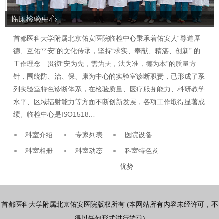
临床检验中心
首都医科大学附属北京佑安医院临检中心秉承着佑安人“尊道厚
德、互佑平安”的文化传承，坚持“求实、奉献、精湛、创新” 的
工作理念，贯彻“安为先，需为天，法为准，德为本”的质量方
针，围绕防、治、保、康为中心的实验室诊断职责，已形成了系
列实验室特色诊断体系，在检验质量、医疗服务能力、科研教学
水平、区域辐射能力等方面不断创新发展，各项工作取得显著成
绩。临检中心是ISO1518…
科室介绍
专家列表
医院设备
科室相册
科室动态
科室特色及
优势
首都医科大学附属北京佑安医院版权所有 (本网站所有内容未经许可，不
得以任何形式进行转载)