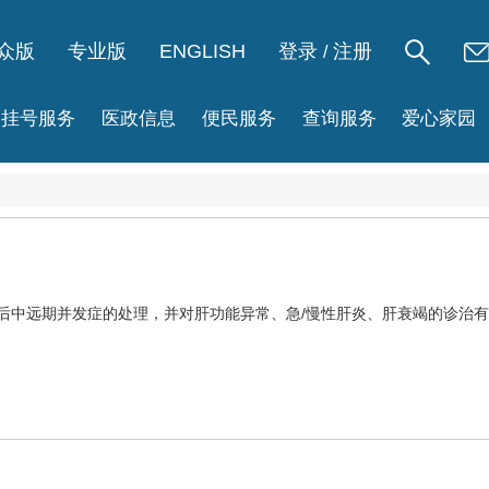
众版
专业版
ENGLISH
登录
注册
/
挂号服务
医政信息
便民服务
查询服务
爱心家园
后中远期并发症的处理，并对肝功能异常、急/慢性肝炎、
肝衰竭
的诊治有