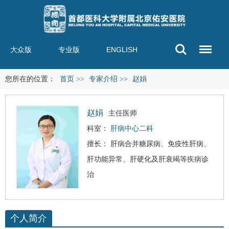
大众版
专业版
ENGLISH
您所在的位置：
首页
>>
专家介绍
>>
赵娟
赵娟
主任医师
科室：
肝病中心二科
擅长： 肝病合并糖尿病、免疫性肝病、
肝功能异常、
肝硬化
及
肝衰竭
等疾病诊
治
个人简介