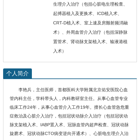
生理介入治疗（包括心脏电生理检查、
起搏器植入及更换术、ICD植入术、
CRT-D植入术、室上速及房颤射频消融
术）、外周血管介入治疗（包括深静脉
置管术、肾动脉支架植入术、输液港植
入术）
个人简介
李艳兵
，
主任医师，首都医科大学附属北京佑安医院
心血
管内科
主任，学科带头人，内科教研室主任。从事心血管专业
临床工作24年，从事心血管介入工作19年。擅长心血管急危重
症救治及心脏介入治疗，包括冠状动脉介入治疗（包括冠状动
脉支架植入术、IABP置入术、冠脉血管内超声检查、冠状动脉
旋磨术、冠状动脉CTO病变逆向开通术）、心脏电生理介入治