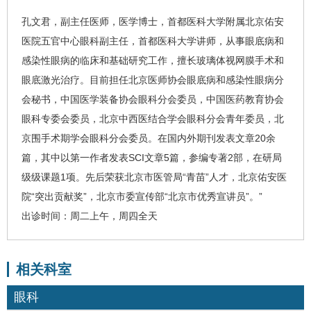
孔文君
，副主任医师，医学博士，首都医科大学附属北京佑安
医院
五官中心眼科
副主任，首都医科大学讲师，从事眼底病和
感染性眼病的临床和基础研究工作，擅长玻璃体视网膜手术和
眼底激光治疗。目前担任北京医师协会眼底病和感染性眼病分
会秘书，中国医学装备协会
眼科
分会委员，中国医药教育协会
眼科专委会委员，北京中西医结合学会眼科分会青年委员，北
京围手术期学会眼科分会委员。在国内外期刊发表文章20余
篇，其中以第一作者发表SCI文章5篇，参编专著2部，在研局
级级课题1项。先后荣获北京市医管局“青苗”人才，北京佑安医
院“突出贡献奖”，北京市委宣传部“北京市优秀宣讲员”。”
出诊时间：周二上午，周四全天
相关科室
眼科