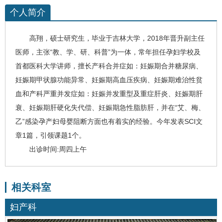
个人简介
高翔
，硕士研究生，毕业于吉林大学，2018年晋升副主任
医师，主张“教、学、研、科普”为一体，常年担任孕妇学校及
首都医科大学讲师，擅长产科合并症如：妊娠期合并糖尿病、
妊娠期甲状腺功能异常、妊娠期高血压疾病、妊娠期难治性贫
血和产科严重并发症如：妊娠并发重型及重症肝炎、妊娠期肝
衰、妊娠期
肝硬化
失代偿、妊娠期急性
脂肪肝
，并在“艾、梅、
乙”感染孕产妇母婴阻断方面也有着实的经验。今年发表SCI文
章1篇，引领课题1个。
出诊时间
:周四上午
相关科室
妇产科