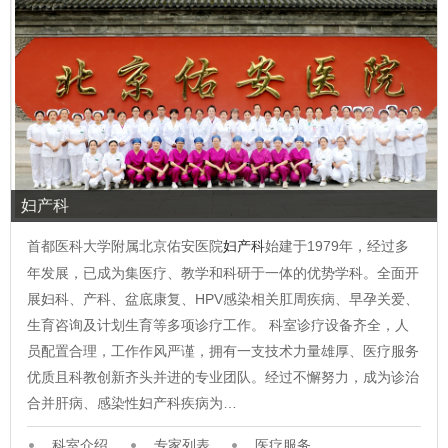
妇产科
首都医科大学附属北京佑安医院
妇产科
始建于1979年，经过多
年发展，已成为集医疗、教学和科研于一体的优势学科。全面开
展妇科、产科、盆底康复、HPV感染相关肛周疾病、早孕关爱、
生育咨询及计划生育等多项诊疗工作。 科室诊疗设备齐全，人
员配置合理，工作作风严谨，拥有一支技术力量雄厚、医疗服务
优质且科教创新齐头并进的专业团队。经过不懈努力，成为诊治
合并肝病、感染性妇产科疾病为…
科室介绍
专家列表
医疗服务