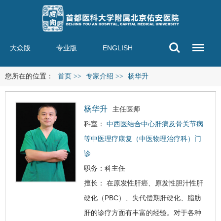
大众版
专业版
ENGLISH
您所在的位置：
首页
>>
专家介绍
>>
杨华升
杨华升
主任医师
科室：
中西医结合中心肝病及骨关节病
等中医理疗康复（中医物理治疗科）门
诊
职务：科主任
擅长： 在原发性
肝癌
、
原发性胆汁性肝
硬化
（PBC）、失代偿期
肝硬化
、
脂肪
肝
的诊疗方面有丰富的经验。对于各种