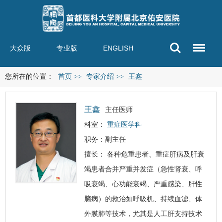
大众版
专业版
ENGLISH
您所在的位置：
首页
>>
专家介绍
>>
王鑫
王鑫
主任医师
科室：
重症医学科
职务：副主任
擅长： 各种危重患者、重症肝病及
肝衰
竭
患者合并严重并发症（急性肾衰、呼
吸衰竭、心功能衰竭、严重感染、肝性
脑病）的救治如呼吸机、持续血滤、体
外膜肺等技术，尤其是人工肝支持技术