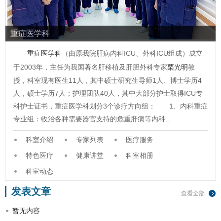
重症医学科
重症医学科
（由原我院肝病内科ICU、外科ICU组成）成立
于2003年，主任为我国著名肝移植及肝胆外科专家
栗光明
教
授，科室现有医生11人，其中硕士研究生导师1人、博士学历4
人，硕士学历7人；护理团队40人，其中大部分护士取得ICU专
科护士证书，重症医学科划分3个诊疗方向组： 1、内科重症
专业组：收治各种需要器官支持的危重肝病等内科…
科室介绍
专家列表
医疗服务
特色医疗
健康讲堂
科室相册
科室动态
发表文章
查看全部
暂无内容