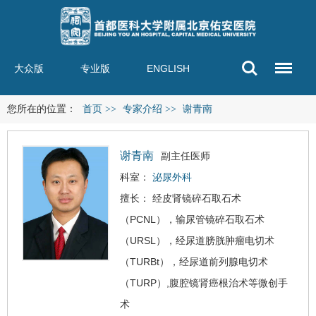
大众版
专业版
ENGLISH
您所在的位置：
首页
>>
专家介绍
>>
谢青南
谢青南
副主任医师
科室：
泌尿外科
擅长： 经皮肾镜碎石取石术
（PCNL），输尿管镜碎石取石术
（URSL），经尿道膀胱肿瘤电切术
（TURBt），经尿道前列腺电切术
（TURP）,腹腔镜肾癌根治术等微创手
术