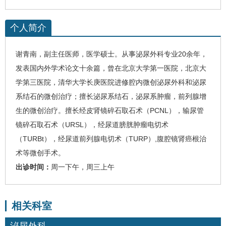
个人简介
谢青南
，
副主任医师
，
医学硕士。
从事
泌尿外科
专业
20
余年，
发表国内外学术论文十余篇，曾在北京大学第一医院，北京大
学第三医院，清华大学长庚医院进修腔内微创
泌尿外科
和泌尿
系结石的微创治疗；擅长泌尿系结石，泌尿系肿瘤，前列腺增
生的微创治疗。擅长经皮肾镜碎石取石术（
PCNL
），输尿管
镜碎石取石术（
URSL
），经尿道膀胱肿瘤电切术
（
TURBt
），经尿道前列腺电切术（
TURP
）
,
腹腔镜肾癌根治
术等微创手术。
出诊时间：
周一下午，周三上午
相关科室