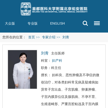
大众版
专业版
ENGLISH
您所在的位置：
首页
>>
专家介绍
>>
刘青
刘青
主任医师
科室：
妇产科
职务：科主任
擅长： 妇科良、恶性肿瘤及不孕症的微
创治疗，对各类妇科常见病及疑难病如
异常子宫出血、子宫肌瘤、卵巢肿瘤、
子宫内膜异位症及腺肌病、不孕不育、
生殖道畸形、严重宫腔粘连及子宫内膜