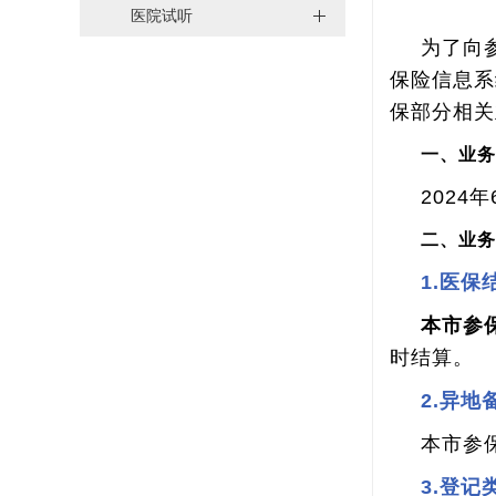
医院试听
为了向参
保险信息系
保部分相关
一、业
2024
年
二、业
1.
医保
本市参
时结算。
2.
异地
本市参
3.
登记