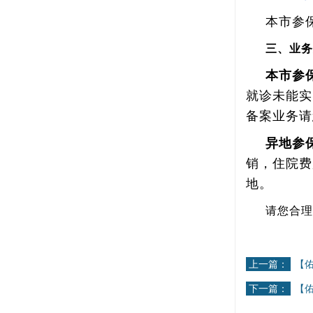
本市参
三、业
本市参
就诊未能实
备案业务请
异地参
销，住院费
地。
请您合理
上一篇：
【
下一篇：
【