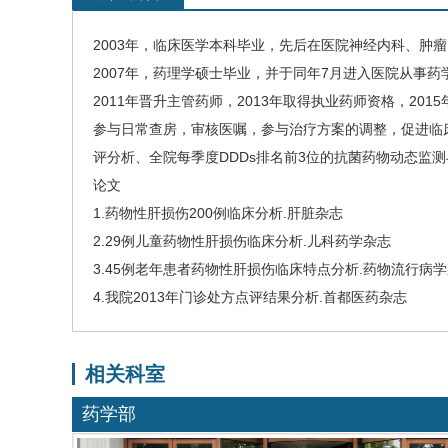
2003
年，临床医学本科毕业，先后在医院
神经内科
、
肿瘤
2007
年，药理学硕士毕业，并于同年
7
月进入医院从事药
2011
年晋升主管药师，
2013
年取得执业药师资格，
2015
参与日常查房，审核医嘱，参与治疗方案的调整，促进临
评分析、全院每季度
DDDs
排名前
3
位的抗菌药物动态监测
论文
1.
药物性肝损伤
200
例临床分析
.
肝脏杂志
2.
29
例儿童药物性肝损伤临床分析
.
儿科
药学杂志
3.
45
例老年患者药物性肝损伤临床特点分析
.
药物流行病学
4.
我院
2013
年门诊处方点评结果分析
.
首都医药杂志
相关科室
药学部