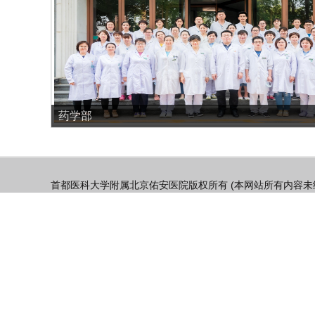
药学部
首都医科大学附属北京佑安医院版权所有 (本网站所有内容未
北京市丰台区右安门外西头条8号 邮编：100069 电话：010-8093
京卫计网审【2015】第0539号
京ICP备13030203号
隐私安全
本站声明
使用帮助
人才招聘
联系我们
北京市卫生健康委员会
工信部链接：
https://beian.miit.gov.cn
Copyright ©2002 - 2020 bjyah.com 