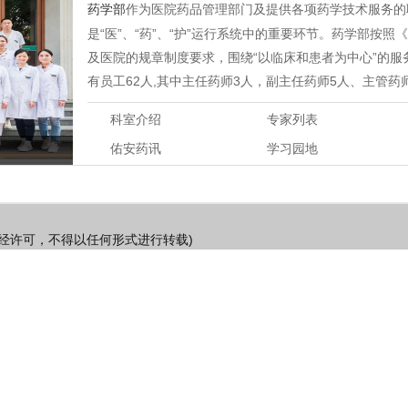
药学部
作为医院药品管理部门及提供各项药学技术服务的
是“医”、“药”、“护”运行系统中的重要环节。药学部按
及医院的规章制度要求，围绕“以临床和患者为中心”的
有员工62人,其中主任药师3人，副主任药师5人、主管药
科室介绍
专家列表
佑安药讯
学习园地
经许可，不得以任何形式进行转载)
8080,80939090 传真：(010)63057513
京公网安备11010602050066号
友情链接
院务信箱
版权所有