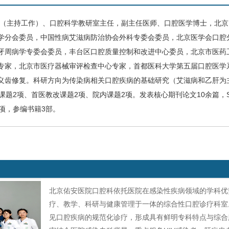
（主持工作）、口腔科学教研室主任，
副主任医师、
口腔医学博士，
北京
学分会
委员，
中国
性病
艾滋病
防治协会外科专委会
委员，
北京医学会口腔
牙周病学专委会
委员，
丰台区口腔质量控制和改进中心
委员，
北京市医药
专家，
北京市医疗器械审评检查中心
专家，
首都医科大学第五届口腔医学
义齿修复。
科研方向为传染病相关口腔疾病的基础研究（艾滋病和乙肝为
课题
2
项、首医教改课题
2
项、院内课题
2
项。发表核心期刊论文
10
余篇，
项，参编书籍
3
部。
北京佑安医院口腔科依托医院在感染性疾病领域的学科优
疗、教学、科研与健康管理于一体的综合性口腔诊疗科室
见口腔疾病的规范化诊疗，形成具有鲜明专科特点与综合