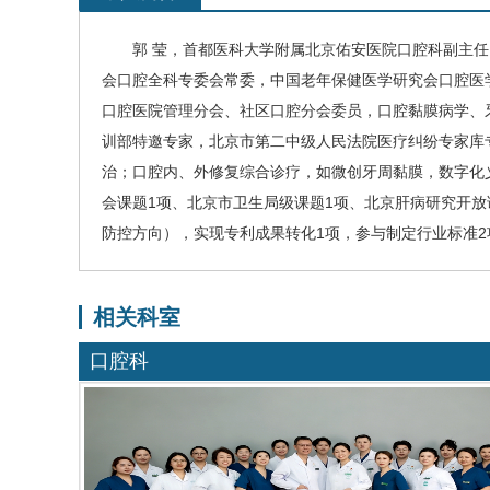
郭 莹，
首都医科大学附属北京佑安医院口腔科副主任
会口腔全科专委会
常委，
中国老年保健医学研究会口腔医
口腔医院管理分会、社区口腔分会
委员，
口腔黏膜病学、
训部
特邀专家，
北京市第二中级人民法院医疗纠纷专家库
治；口腔内、外修复综合诊疗，如微创牙周黏膜，数字化
会课题
1
项、北京市卫生局级课题
1
项、北京肝病研究开放
防控方向），实现专利成果转化
1
项，参与制定行业标准
2
相关科室
口腔科