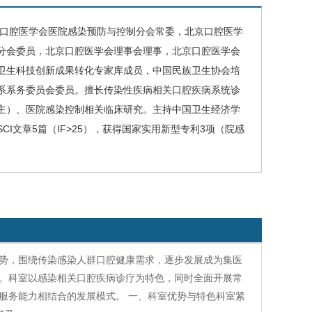
口腔医学会医院感染预防与控制分会
常委，
北京口腔医学
分会
委员，
北京口腔医学会理事会
理事，
北京口腔医学会
卫生科技创新成果转化专家库
成员，
中国民族卫生协会培
系系务委员会
委员。擅长
传染性疾病相关口腔疾病系统诊
主）、医院感染控制相关临床研究。主持中国卫生经济学
SCI
文章
5
篇（
IF
>
25
），获得国家实用新型专利
3
项（院感
势，围绕传染感染人群口腔健康需求，逐步发展成为集医
。科室以感染相关口腔疾病诊疗为特色，同时全面开展常
服务能力相结合的发展模式。 一、科室优势与特色科室紧