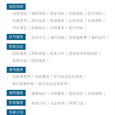
就医指南
就诊须知
就医流程
急诊流程
住院须知
挂号须知
价格查询
床位信息
医保服务
社区转诊
在线调查
停诊通告
疾病知识
在线复诊
医疗纠纷
挂号服务
挂号方式
预约指南
医事服务费
预约挂号
医政信息
医院规章
医院资源
院务公开
患者投诉举报流程
医院信箱
医院章程
查询服务
化验单查询
住院费用
护士执业信息查询
医疗耗材价格
医生执业信息查询
便民服务
健康知识
自助服务
医院试听
在线调查
科室服务
科室介绍
出诊查询
特需门诊
专家介绍