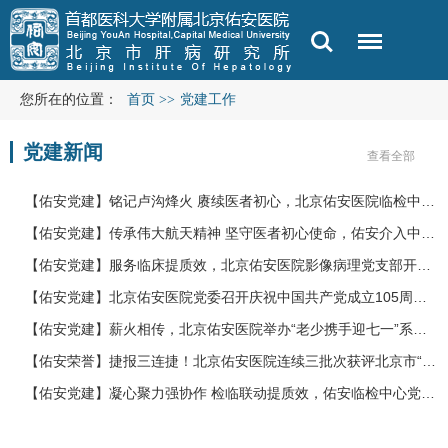
您所在的位置：
首页
>>
党建工作
党建新闻
查看全部
【佑安党建】铭记卢沟烽火 赓续医者初心，北京佑安医院临检中心党支部赴中国人…
【佑安党建】传承伟大航天精神 坚守医者初心使命，佑安介入中心党支部与医务绩…
【佑安党建】服务临床提质效，北京佑安医院影像病理党支部开展“党建进科室、服…
【佑安党建】北京佑安医院党委召开庆祝中国共产党成立105周年暨“树牢正确政绩…
【佑安党建】薪火相传，北京佑安医院举办“老少携手迎七一”系列活动
【佑安荣誉】捷报三连捷！北京佑安医院连续三批次获评北京市“六好”离退休干部…
【佑安党建】凝心聚力强协作 检临联动提质效，佑安临检中心党支部与感染免疫党…