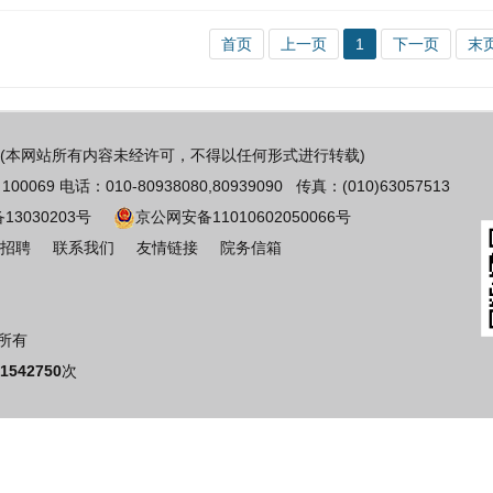
首页
上一页
1
下一页
末
(本网站所有内容未经许可，不得以任何形式进行转载)
 电话：010-80938080,80939090 传真：(010)63057513
备13030203号
京公网安备11010602050066号
招聘
联系我们
友情链接
院务信箱
版权所有
1542750
次